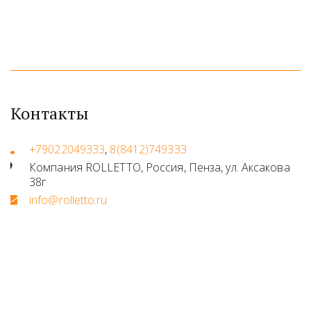
Контакты
+79022049333
,
8(8412)749333
Компания ROLLETTO
,
Россия
,
Пенза
,
ул. Аксакова
38г
info@rolletto.ru