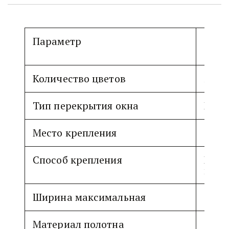
Параметр
Количество цветов
250
Тип перекрытия окна
Пере
Место крепления
Стен
Способ крепления
Пото
крон
Ширина максимальная
450 с
Материал полотна
Ткан