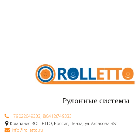
Рулонные системы
+79022049333
,
8(8412)749333
Компания ROLLETTO
,
Россия
,
Пенза
,
ул. Аксакова 38г
info@rolletto.ru