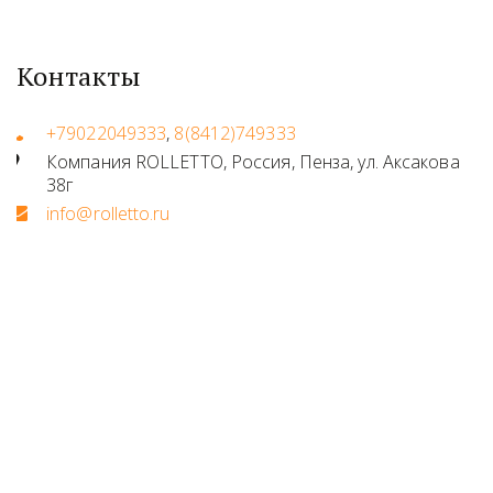
Контакты
+79022049333
,
8(8412)749333
Компания ROLLETTO
,
Россия
,
Пенза
,
ул. Аксакова
38г
info@rolletto.ru